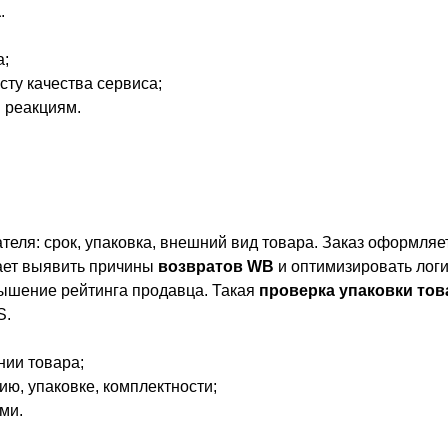
а
.
а;
сту качества сервиса;
 реакциям.
теля: срок, упаковка, внешний вид товара. Заказ оформляе
гает выявить причины
возвратов WB
и оптимизировать логи
ышение рейтинга продавца. Такая
проверка упаковки тов
S.
нии товара;
ию, упаковке, комплектности;
ми.