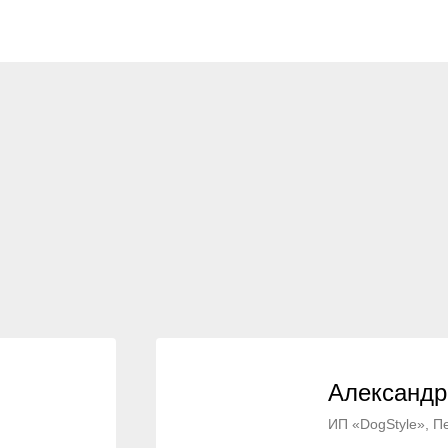
Александр
ИП «DogStyle», П