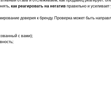
ативный отзыв и отслеживаем, как продавец реагирует: опе
онять,
как реагировать на негатив
правильно и усиливает
рование доверия к бренду. Проверка может быть направле
сованный с вами);
вность;