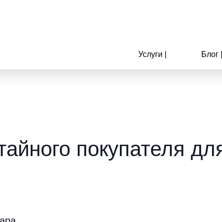
Услуги |
Блог 
тайного покупателя д
вара